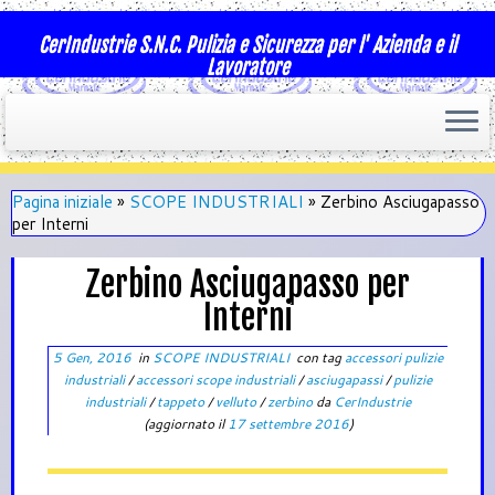
CerIndustrie S.N.C. Pulizia e Sicurezza per l' Azienda e il
Lavoratore
Pagina iniziale
»
SCOPE INDUSTRIALI
»
Zerbino Asciugapasso
per Interni
Zerbino Asciugapasso per
Interni
5 Gen, 2016
in
SCOPE INDUSTRIALI
con tag
accessori pulizie
industriali
/
accessori scope industriali
/
asciugapassi
/
pulizie
industriali
/
tappeto
/
velluto
/
zerbino
da
CerIndustrie
(aggiornato il
17 settembre 2016
)