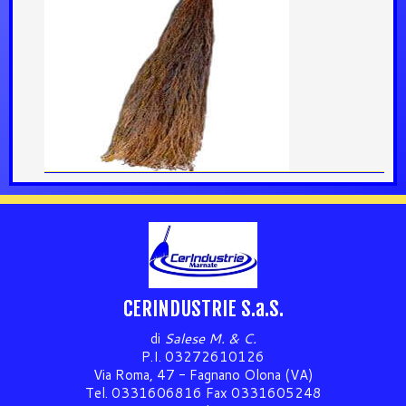
CERINDUSTRIE S.a.S.
di
Salese M. & C.
P.I. 03272610126
Via Roma, 47 - Fagnano Olona (VA)
Tel. 0331606816 Fax 0331605248