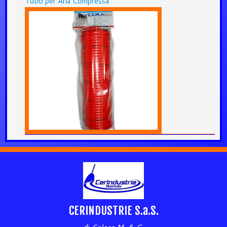
Tubo per Aria Compressa
CERINDUSTRIE S.a.S.