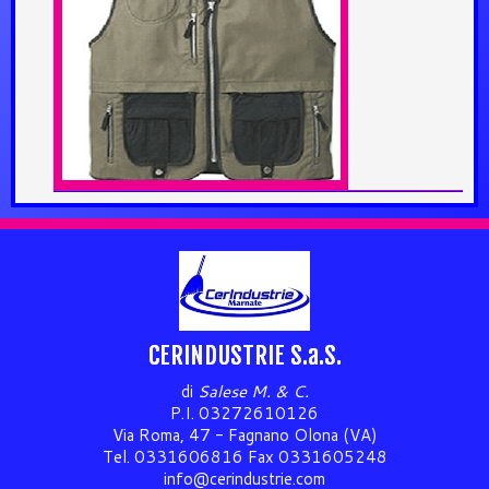
CERINDUSTRIE S.a.S.
di
Salese M. & C.
P.I. 03272610126
Via Roma, 47 - Fagnano Olona (VA)
Tel. 0331606816 Fax 0331605248
info@cerindustrie.com