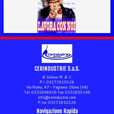
CERINDUSTRIE S.a.S.
di
Salese M. & C.
P.I. 03272610126
Via Roma, 47 - Fagnano Olona (VA)
Tel. 0331606816 Fax 0331605248
info@cerindustrie.com
P.Iva: 03272610126
Navigazione Rapida