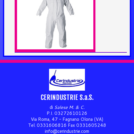
CERINDUSTRIE S.a.S.
di
Salese M. & C.
P.I. 03272610126
Via Roma, 47 - Fagnano Olona (VA)
Tel. 0331606816 Fax 0331605248
info@cerindustrie.com