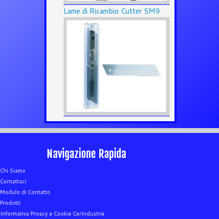
Lame di Ricambio Cutter SM9
Navigazione Rapida
Chi Siamo
Contattaci
Modulo di Contatto
Prodotti
Informativa Privacy e Cookie CerIndustrie