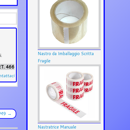
Nastro da Imballaggio Scritta
i.
Fragile
T. 466
tattaci
 SM9
→
Nastratrice Manuale