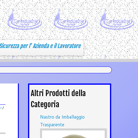
Sicurezza per l' Azienda e il Lavoratore
Altri Prodotti della
Categoria
ri
/
Nastro da Imballaggio
Trasparente