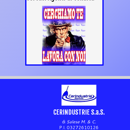
CERINDUSTRIE S.a.S.
di
Salese M. & C.
P.I. 03272610126