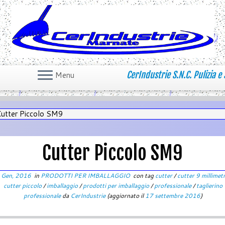
CerIndustrie S.N.C. Pulizia e 
Menu
utter Piccolo SM9
Cutter Piccolo SM9
 Gen, 2016
in
PRODOTTI PER IMBALLAGGIO
con tag
cutter
/
cutter 9 millimet
cutter piccolo
/
imballaggio
/
prodotti per imballaggio
/
professionale
/
taglierino
professionale
da
CerIndustrie
(aggiornato il
17 settembre 2016
)