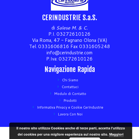
CERINDUSTRIE S.a.S.
di
Salese M. & C.
P.I. 03272610126
Via Roma, 47 - Fagnano Olona (VA)
Tel. 0331606816 Fax 0331605248
info@cerindustrie.com
P.Iva: 03272610126
Navigazione Rapida
Chi Siamo
Contattaci
Modulo di Contatto
Prodotti
Informativa Privacy e Cookie CerIndustrie
Lavora Con Noi
Il nostro sito utilizza Cookies anche di terze parti, accetta l'utilizzo
dei cookies per una migliore esperienza sul nostro sito.
Maggiori