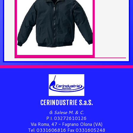
CERINDUSTRIE S.a.S.
di
Salese M. & C.
P.I. 03272610126
Via Roma, 47 - Fagnano Olona (VA)
Tel. 0331606816 Fax 0331605248