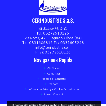
CERINDUSTRIE S.a.S.
di
Salese M. & C.
P.I. 03272610126
Via Roma, 47 - Fagnano Olona (VA)
Tel. 0331606816 Fax 0331605248
info@cerindustrie.com
P.Iva: 03272610126
Navigazione Rapida
Chi Siamo
Contattaci
Modulo di Contatto
Prodotti
Informativa Privacy e Cookie CerIndustrie
Lavora Con Noi
Il nostro sito utilizza Cookies anche di terze parti, accetta l'utilizzo