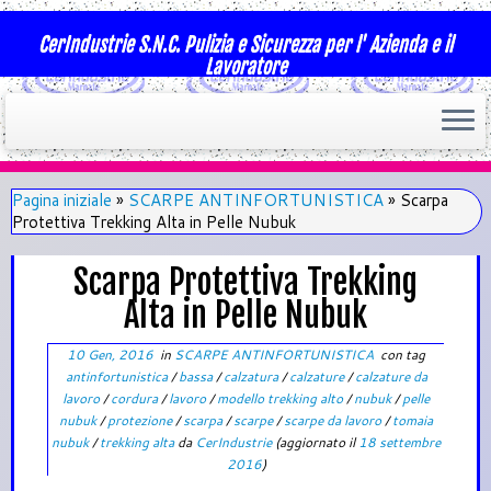
CerIndustrie S.N.C. Pulizia e Sicurezza per l' Azienda e il
Lavoratore
Pagina iniziale
»
SCARPE ANTINFORTUNISTICA
»
Scarpa
Protettiva Trekking Alta in Pelle Nubuk
Scarpa Protettiva Trekking
Alta in Pelle Nubuk
10 Gen, 2016
in
SCARPE ANTINFORTUNISTICA
con tag
antinfortunistica
/
bassa
/
calzatura
/
calzature
/
calzature da
lavoro
/
cordura
/
lavoro
/
modello trekking alto
/
nubuk
/
pelle
nubuk
/
protezione
/
scarpa
/
scarpe
/
scarpe da lavoro
/
tomaia
nubuk
/
trekking alta
da
CerIndustrie
(aggiornato il
18 settembre
2016
)