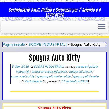
CerIndustrie S.N.C. Pulizia e Sicurezza per l' Azienda e il
Lavoratore
Pagina iniziale
»
SCOPE INDUSTRIALI
»
Spugna Auto Kitty
Spugna Auto Kitty
5 Gen, 2016
in
SCOPE INDUSTRIALI
con tag
accessori pulizie
industriali
/
accessori scope industriali
/
pulizie industriali
/
spugna auto kitty
/
spugna pulire automobile
/
spugna pulizia auto
da
CerIndustrie
(aggiornato il
17 settembre 2016
)
Spugna Auto Kitty