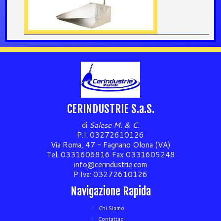
CERINDUSTRIE S.a.S.
di
Salese M. & C.
P.I. 03272610126
Via Roma, 47 - Fagnano Olona (VA)
Tel. 0331606816 Fax 0331605248
info@cerindustrie.com
P.Iva: 03272610126
Navigazione Rapida
Chi Siamo
Contattaci