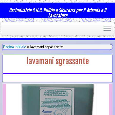
CerIndustrie S.N.C. Pulizia e Sicurezza per l' Azienda e il
Lavoratore
Pagina iniziale
»
lavamani sgrassante
lavamani sgrassante