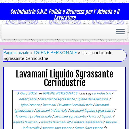
CerIndustrie S.N.C. Pulizia e Sicurezza per l' Azienda e il
Lavoratore
Pagina iniziale
»
IGIENE PERSONALE
»
Lavamani Liquido
Sgrassante Cerindustrie
Lavamani Liquido Sgrassante
Cerindustrie
3 Gen, 2016
in
IGIENE PERSONALE
con tag
cerindustrie
/
detergente
/
detergente sgrassante
/
igiene della persona
/
igienizzante
/
lavamani
/
lavamani cerindustrie
/
lavamani
igienizzante
/
lavamani industriale
/
lavamani liquido sgrassante
/
lavamani professionale
/
lavamani sgrassante
/
lavoro
/
liquido
/
liquido lavamani
/
liquido lavamani alto potere sgrassante
/
sapone
industriale
/
sapone sgrassante
/
Super Sgrassante
da