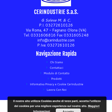
CERINDUSTRIE S.a.S.
di
Salese M. & C.
P.I. 03272610126
Via Roma, 47 - Fagnano Olona (VA)
Tel. 0331606816 Fax 0331605248
info@cerindustrie.com
P.Iva: 03272610126
Navigazione Rapida
Chi Siamo
Contattaci
Modulo di Contatto
Prodotti
Informativa Privacy e Cookie CerIndustrie
Lavora Con Noi
Il nostro sito utilizza Cookies anche di terze parti, accetta l'utilizzo
dei cookies per una migliore esperienza sul nostro sito.
Maggiori
Informazioni
Accetto