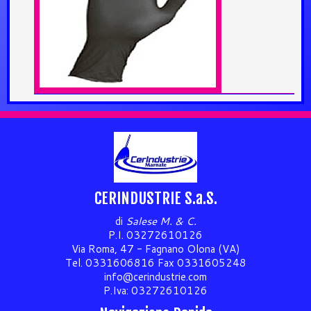
CERINDUSTRIE S.a.S.
di
Salese M. & C.
P.I. 03272610126
Via Roma, 47 - Fagnano Olona (VA)
Tel. 0331606816 Fax 0331605248
info@cerindustrie.com
P.Iva: 03272610126