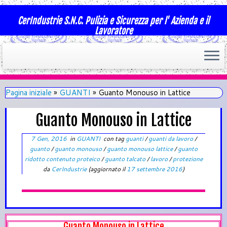
CerIndustrie S.N.C. Pulizia e Sicurezza per l' Azienda e il
Lavoratore
Pagina iniziale
»
GUANTI
»
Guanto Monouso in Lattice
Guanto Monouso in Lattice
7 Gen, 2016
in
GUANTI
con tag
guanti
/
guanti da lavoro
/
guanto
/
guanto monouso
/
guanto monouso lattice
/
guanto
ridotto contenuto proteico
/
guanto talcato
/
lavoro
/
protezione
da
CerIndustrie
(aggiornato il
17 settembre 2016
)
Guanto Monouso in Lattice