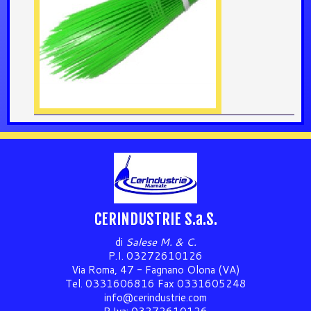
CERINDUSTRIE S.a.S.
di
Salese M. & C.
P.I. 03272610126
Via Roma, 47 - Fagnano Olona (VA)
Tel. 0331606816 Fax 0331605248
info@cerindustrie.com