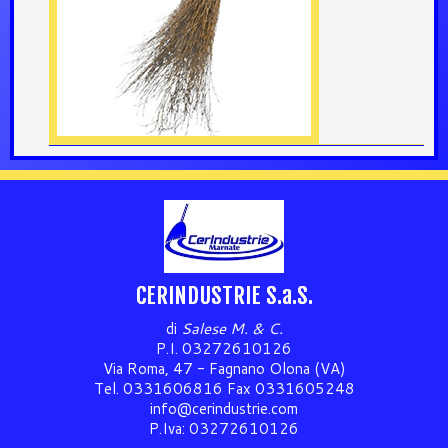
CERINDUSTRIE S.a.S.
di
Salese M. & C.
P.I. 03272610126
Via Roma, 47 - Fagnano Olona (VA)
Tel. 0331606816 Fax 0331605248
info@cerindustrie.com
P.Iva: 03272610126