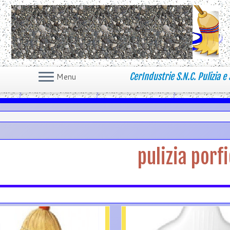
CerIndustrie S.N.C. Pulizia e 
Menu
pulizia porf