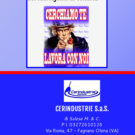
CERINDUSTRIE S.a.S.
di
Salese M. & C.
P.I. 03272610126
Via Roma, 47 - Fagnano Olona (VA)