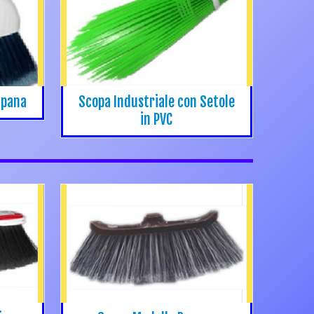
mpana
Scopa Industriale con Setole
in PVC