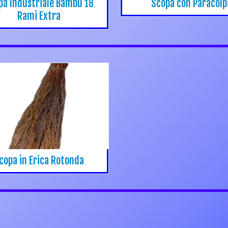
pa Industriale Bambu 18
Scopa con Paracolp
Rami Extra
copa in Erica Rotonda