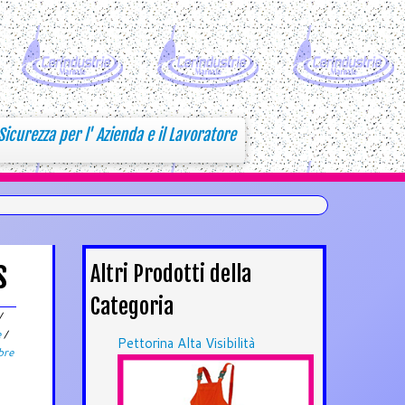
Sicurezza per l' Azienda e il Lavoratore
s
Altri Prodotti della
Categoria
/
e
/
Pettorina Alta Visibilità
bre