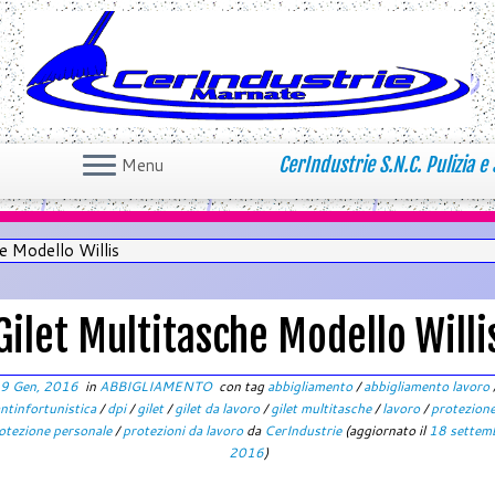
CerIndustrie S.N.C. Pulizia e 
Menu
e Modello Willis
Gilet Multitasche Modello Willi
9 Gen, 2016
in
ABBIGLIAMENTO
con tag
abbigliamento
/
abbigliamento lavoro
ntinfortunistica
/
dpi
/
gilet
/
gilet da lavoro
/
gilet multitasche
/
lavoro
/
protezion
otezione personale
/
protezioni da lavoro
da
CerIndustrie
(aggiornato il
18 settem
2016
)