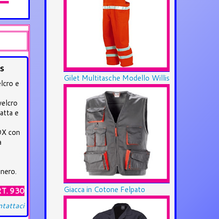
s
Gilet Multitasche Modello Willis
elcro e
velcro
atta e
 DX con
a
 nero.
Giacca in Cotone Felpato
T. 930
tattaci