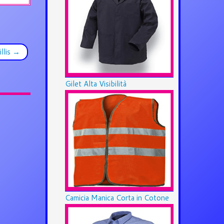
llis
→
Gilet Alta Visibilità
Camicia Manica Corta in Cotone