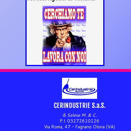
CERINDUSTRIE S.a.S.
di
Salese M. & C.
P.I. 03272610126
Via Roma, 47 - Fagnano Olona (VA)