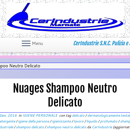
CerIndustrie S.N.C. Pulizia e 
Menu
poo Neutro Delicato
Nuages Shampoo Neutro
Delicato
Gen, 2016
in
IGIENE PERSONALE
con tag
delicato
/
dermatologicamente testa
etergente
/
igiene della persona
/
igienizzante
/
lavoro
/
liquido
/
profumato
/
sham
dustriale
/
shampoo delicato
/
shampoo neutro delicato
da
CerIndustrie
(aggiornato