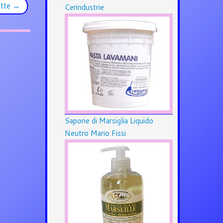
atte
→
Cerindustrie
Sapone di Marsiglia Liquido
Neutro Mario Fissi