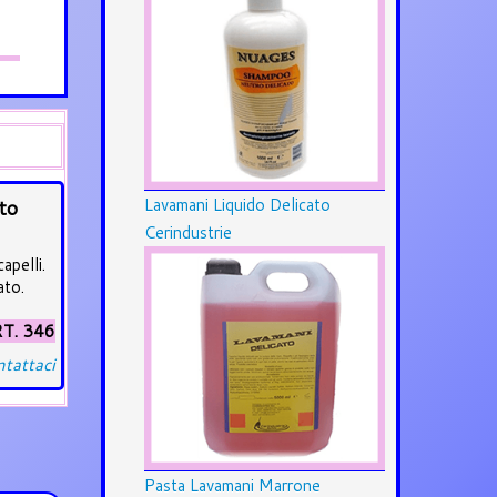
Lavamani Liquido Delicato
to
Cerindustrie
apelli.
ato.
T. 346
tattaci
Pasta Lavamani Marrone