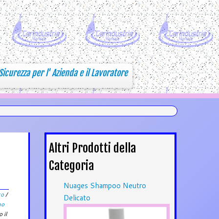
Sicurezza per l' Azienda e il Lavoratore
Altri Prodotti della
Categoria
Nuages Shampoo Neutro
to
/
Delicato
po
 il