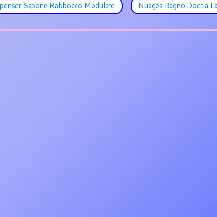
penser Sapone Rabbocco Modulare
Nuages Bagno Doccia L