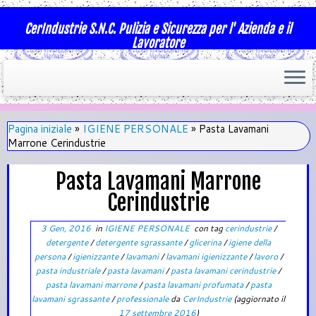
CerIndustrie S.N.C. Pulizia e Sicurezza per l' Azienda e il
Lavoratore
Pagina iniziale
»
IGIENE PERSONALE
»
Pasta Lavamani
Marrone Cerindustrie
Pasta Lavamani Marrone
Cerindustrie
3 Gen, 2016
in
IGIENE PERSONALE
con tag
cerindustrie
/
detergente
/
detergente sgrassante
/
glicerina
/
igiene della
persona
/
igienizzante
/
lavamani
/
lavamani igienizzante
/
lavoro
/
pasta industriale
/
pasta lavamani
/
pasta lavamani cerindustrie
/
pasta lavamani marrone
/
pasta lavamani profumata
/
pasta
lavamani sgrassante
/
professionale
da
CerIndustrie
(aggiornato il
17 settembre 2016
)