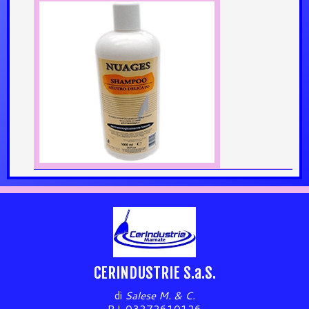
CERINDUSTRIE S.a.S.
di
Salese M. & C.