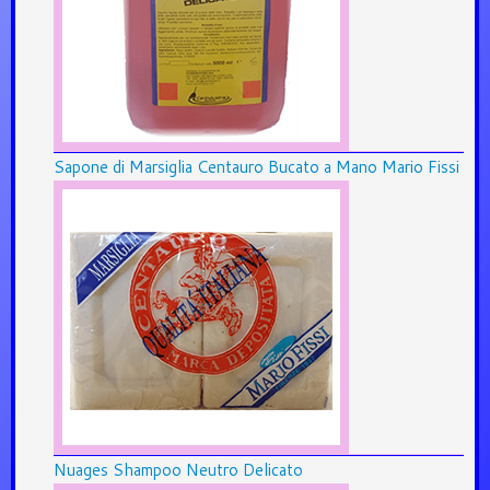
Sapone di Marsiglia Centauro Bucato a Mano Mario Fissi
Nuages Shampoo Neutro Delicato