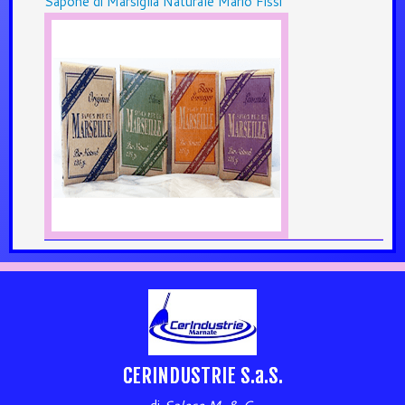
Sapone di Marsiglia Naturale Mario Fissi
CERINDUSTRIE S.a.S.