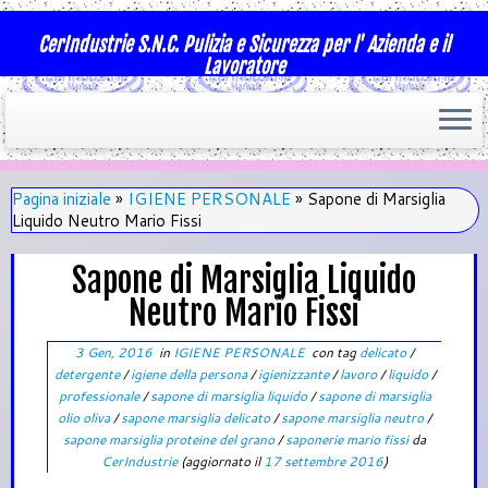
CerIndustrie S.N.C. Pulizia e Sicurezza per l' Azienda e il
Lavoratore
Pagina iniziale
»
IGIENE PERSONALE
»
Sapone di Marsiglia
Liquido Neutro Mario Fissi
Sapone di Marsiglia Liquido
Neutro Mario Fissi
3 Gen, 2016
in
IGIENE PERSONALE
con tag
delicato
/
detergente
/
igiene della persona
/
igienizzante
/
lavoro
/
liquido
/
professionale
/
sapone di marsiglia liquido
/
sapone di marsiglia
olio oliva
/
sapone marsiglia delicato
/
sapone marsiglia neutro
/
sapone marsiglia proteine del grano
/
saponerie mario fissi
da
CerIndustrie
(aggiornato il
17 settembre 2016
)